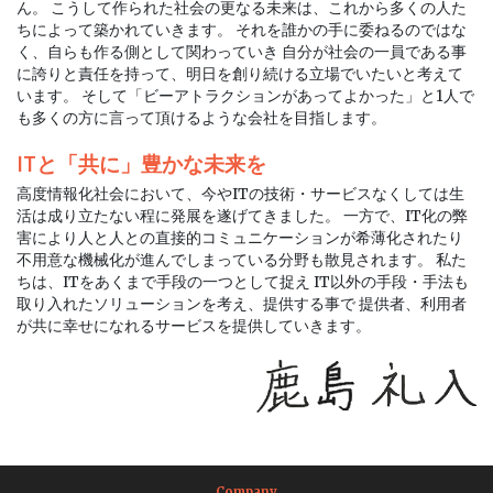
ん。 こうして作られた社会の更なる未来は、これから多くの人た
ちによって築かれていきます。 それを誰かの手に委ねるのではな
く、自らも作る側として関わっていき 自分が社会の一員である事
に誇りと責任を持って、明日を創り続ける立場でいたいと考えて
います。 そして「ビーアトラクションがあってよかった」と1人で
も多くの方に言って頂けるような会社を目指します。
ITと「共に」豊かな未来を
高度情報化社会において、今やITの技術・サービスなくしては生
活は成り立たない程に発展を遂げてきました。 一方で、IT化の弊
害により人と人との直接的コミュニケーションが希薄化されたり
不用意な機械化が進んでしまっている分野も散見されます。 私た
ちは、ITをあくまで手段の一つとして捉え IT以外の手段・手法も
取り入れたソリューションを考え、提供する事で 提供者、利用者
が共に幸せになれるサービスを提供していきます。
Company